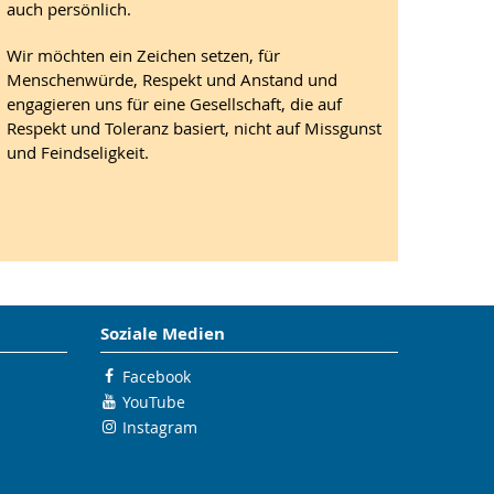
auch persönlich.
Wir möchten ein Zeichen setzen, für
Menschenwürde, Respekt und Anstand und
engagieren uns für eine Gesellschaft, die auf
Respekt und Toleranz basiert, nicht auf Missgunst
und Feindseligkeit.
Soziale Medien
Facebook
YouTube
Instagram