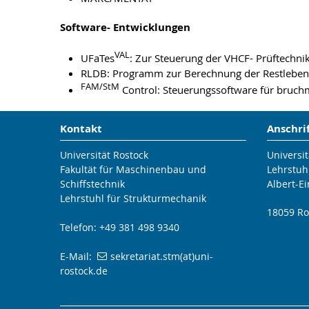
Software- Entwicklungen
VAL
UFaTes
: Zur Steuerung der VHCF- Prüftechni
RLDB: Programm zur Berechnung der Restlebe
FAM/StM
Control: Steuerungssoftware für bruc
Kontakt
Anschri
Universität Rostock
Universit
Fakultät für Maschinenbau und
Lehrstuh
Schiffstechnik
Albert-Ei
Lehrstuhl für Strukturmechanik
18059 Ro
Telefon: +49 381 498 9340
E-Mail:
sekretariat.stm(at)uni-
rostock.de