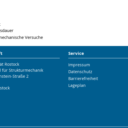
k
nsdauer
hmechanische Versuche
ft
Service
ät Rostock
Impressum
l für Strukturmechanik
Datenschutz
nstein-Straße 2
Barrierefreiheit
Lageplan
stock