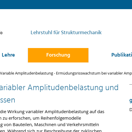
Lehrstuhl für Strukturmechanik
Lehre
Forschung
Publikat
Variable Amplitudenbelastung - Ermüdungsrisswachstum bei variabler Am
ariabler Amplitudenbelastung und
issen
g
D
 die Wirkung variabler Amplitudenbelastung auf das
n zu erforschen, um Reihenfolgemodelle
ng von Bauteilen, Maschinen und Verkehrsmitteln
len. Während sich zur Beschreibung der zyklischen