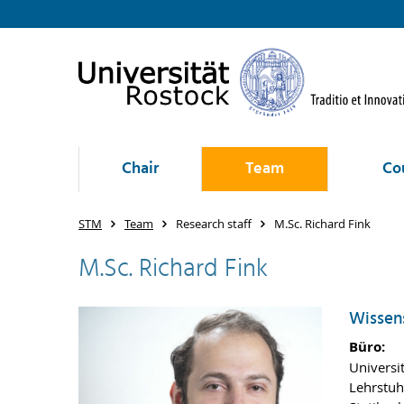
Chair
Team
Co
STM
Team
Research staff
M.Sc. Richard Fink
M.Sc. Richard Fink
Wissens
Büro:
Universi
Lehrstuh