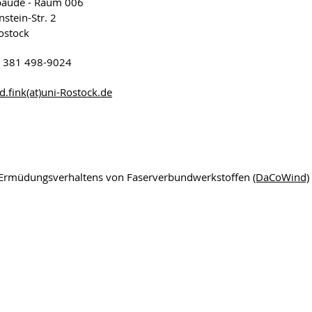
bäude - Raum 006
nstein-Str. 2
ostock
 381 498-9024
d.fink(at)uni-Rostock.de
 Ermüdungsverhaltens von Faserverbundwerkstoffen
(DaCoWind)