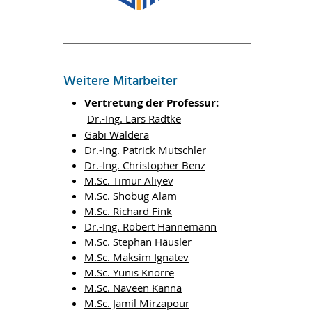
Weitere Mitarbeiter
Vertretung der Professur:
Dr.-Ing. Lars Radtke
Gabi Waldera
Dr.-Ing. Patrick Mutschler
Dr.-Ing. Christopher Benz
M.Sc. Timur Aliyev
M.Sc. Shobug Alam
M.Sc. Richard Fink
Dr.-Ing. Robert Hannemann
M.Sc. Stephan Häusler
M.Sc. Maksim Ignatev
M.Sc. Yunis Knorre
M.Sc. Naveen Kanna
M.Sc. Jamil Mirzapour