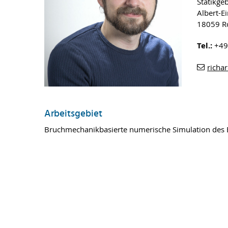
Statikge
Albert-Ei
18059 R
Tel.:
+49
richar
Arbeitsgebiet
Bruchmechanikbasierte numerische Simulation des