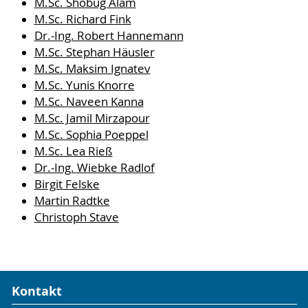
M.Sc. Shobug Alam
M.Sc. Richard Fink
Dr.-Ing. Robert Hannemann
M.Sc. Stephan Häusler
M.Sc. Maksim Ignatev
M.Sc. Yunis Knorre
M.Sc. Naveen Kanna
M.Sc. Jamil Mirzapour
M.Sc. Sophia Poeppel
M.Sc. Lea Rieß
Dr.-Ing. Wiebke Radlof
Birgit Felske
Martin Radtke
Christoph Stave
Kontakt